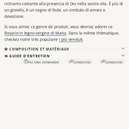
richiamo costante alla presenza di Dio nella vostra vita. È più di
un gioiello, è un segno di fede, un simbolo di amore e
devozione.
Si vous aimez ce genre de produit, vous devriez adorer ce
Rosario in legno vergine di Maria
. Dans la même thématique,
checkez notre très populaire
I più venduti
.
💎 COMPOSITION ET MATÉRIAUX
🧼 GUIDE D'ENTRETIEN
FAI UNA DOMANDA
CONDIVIDI
CONDIVIDI
Vous aimerez peut-être aussi
Récemment consultés