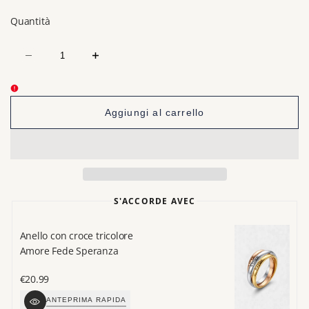
di
Quantità
vendita
Diminuisci
Aumenta
la
la
quantità
quantità
per
per
rosario
rosario
in
in
Aggiungi al carrello
argento
argento
per
per
donna
donna
S'ACCORDE AVEC
Anello con croce tricolore
Br
Amore Fede Speranza
M
Prezzo
€20.99
P
€
di
di
ANTEPRIMA RAPIDA