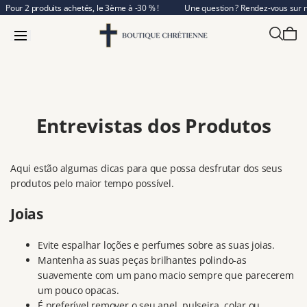
Sauter
Pour 2 produits achetés, le 3ème à -30 % !
Une question ? Rendez-vous sur 
au
contenu
Entrevistas dos Produtos
Aqui estão algumas dicas para que possa desfrutar dos seus
produtos pelo maior tempo possível.
Joias
Evite espalhar loções e perfumes sobre as suas joias.
Mantenha as suas peças brilhantes polindo-as
suavemente com um pano macio sempre que parecerem
um pouco opacas.
É preferível remover o seu anel, pulseira, colar ou