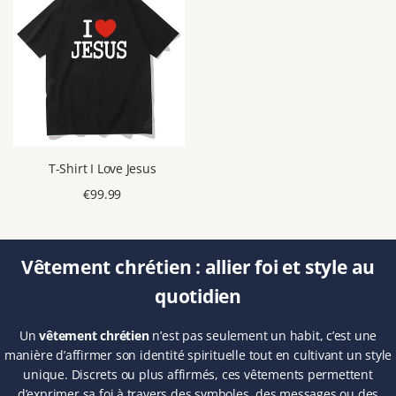
APERÇU
T-Shirt I Love Jesus
RAPIDE
Prix
€99.99
de
vente
Vêtement chrétien : allier foi et style au
quotidien
Un
vêtement chrétien
n’est pas seulement un habit, c’est une
manière d’affirmer son identité spirituelle tout en cultivant un style
unique. Discrets ou plus affirmés, ces vêtements permettent
d’exprimer sa foi à travers des symboles, des messages ou des