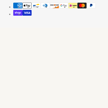
Modes
de
paiement