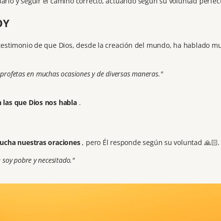
arlo y seguir el camino correcto, actuando según su voluntad perfec
OY
testimonio de que Dios, desde la creación del mundo, ha hablado m
 profetas en muchas ocasiones y de diversas maneras."
 las que
Dios nos habla
.
cucha nuestras oraciones
, pero Él responde según su voluntad 🙏🏻
soy pobre y necesitado."