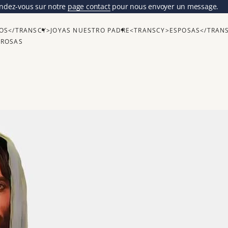
ndez-vous sur notre
page contact
pour nous envoyer un message.
OS</TRANSCY>
JOYAS NUESTRO PADRE
<TRANSCY>ESPOSAS</TRAN
GROSAS