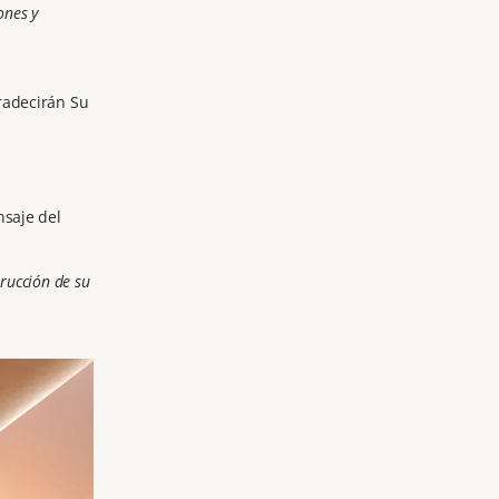
ones y
radecirán Su
nsaje del
trucción de su