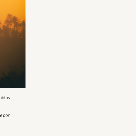
midos
de por