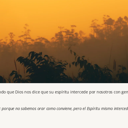
ndo que Dios nos dice que su espíritu intercede por nosotros con ge
; porque no sabemos orar como conviene, pero el Espíritu mismo interce