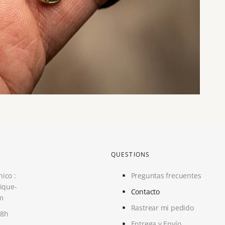
QUESTIONS
nico :
Preguntas frecuentes
ique-
Contacto
m
Rastrear mi pedido
18h
Entrega y Envío