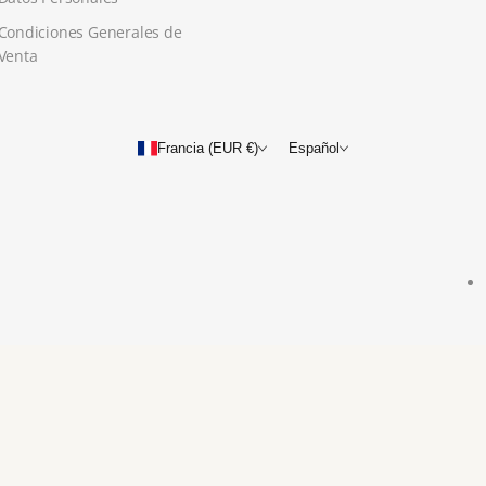
Condiciones Generales de
Venta
Francia (EUR €)
Español
Métod
de
pago