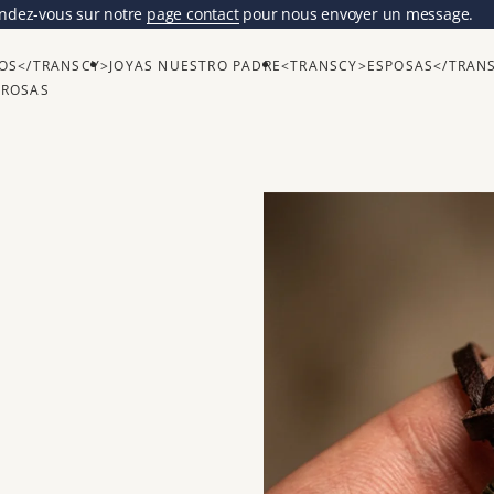
ndez-vous sur notre
page contact
pour nous envoyer un message.
OS</TRANSCY>
JOYAS NUESTRO PADRE
<TRANSCY>ESPOSAS</TRAN
GROSAS