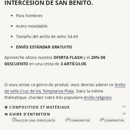
INTERCESIÓN DE SAN BENITO.
Para hombres
Acero inoxidable
Tamaño del anillo de sello: 54-69
ENVÍO ESTÁNDAR GRATUITO
Aproveche ahora nuestra
OFERTA FLASH
y el
20% DE
DESCUENTO
en una cesta de
3 ARTÍCULOS
.
Si vous aimez ce genre de produit, vous devriez adorer ce
Anillo
de sello Cruz de los Templarios Plata
. Dans la même
thématique, checkez notre très populaire
Anillo religioso
.
💎 COMPOSITION ET MATÉRIAUX
🧼 GUIDE D'ENTRETIEN
HACER UNA PREGUNTA
COMPARTIR
COMPARTIR