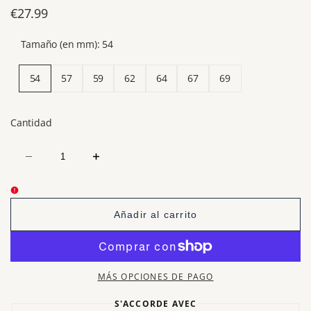
Precio
€27.99
de
Tamaño (en mm):
54
venta
54
57
59
62
64
67
69
Cantidad
Disminuir
Aumentar
cantidad
cantidad
para
para
Anillo
Anillo
Medalla<br>
Medalla<br>
San
San
Añadir al carrito
Benito
Benito
Dorado
Dorado
MÁS OPCIONES DE PAGO
S'ACCORDE AVEC