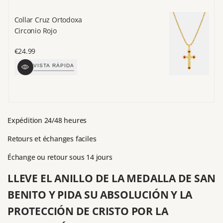
Collar Cruz Ortodoxa
Pu
Circonio Rojo
P
Precio
€24.99
Pr
€
de
d
VISTA RÁPIDA
venta
v
Expédition 24/48 heures
Retours et échanges faciles
Échange ou retour sous 14 jours
LLEVE EL ANILLO DE LA MEDALLA DE SAN
BENITO Y PIDA SU ABSOLUCIÓN Y LA
PROTECCIÓN DE CRISTO POR LA