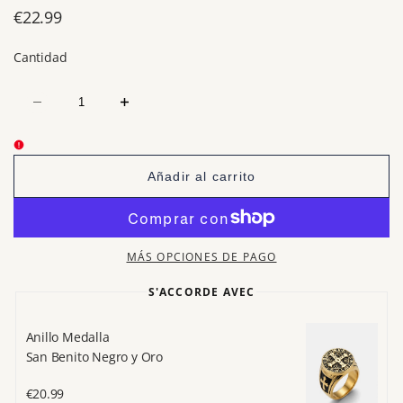
Precio
€22.99
de
Cantidad
venta
Disminuir
Aumentar
cantidad
cantidad
para
para
Collar
Collar
Colgante
Colgante
Cruz
Cruz
Añadir al carrito
Plata</br>
Plata</br>
Joyas
Joyas
de
de
Oración
Oración
del
del
Señor
Señor
MÁS OPCIONES DE PAGO
S'ACCORDE AVEC
Anillo Medalla
P
San Benito Negro y Oro
Cr
Precio
€20.99
Pr
€