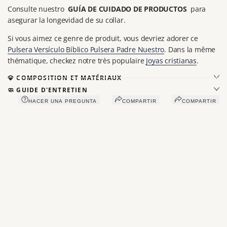
Consulte nuestro
GUÍA DE CUIDADO DE PRODUCTOS
para
asegurar la longevidad de su collar.
Si vous aimez ce genre de produit, vous devriez adorer ce
Pulsera Versículo Bíblico Pulsera Padre Nuestro
. Dans la même
thématique, checkez notre très populaire
Joyas cristianas
.
💎 COMPOSITION ET MATÉRIAUX
🧼 GUIDE D'ENTRETIEN
HACER UNA PREGUNTA
COMPARTIR
COMPARTIR
Vous aimerez peut-être aussi
Récemment consultés