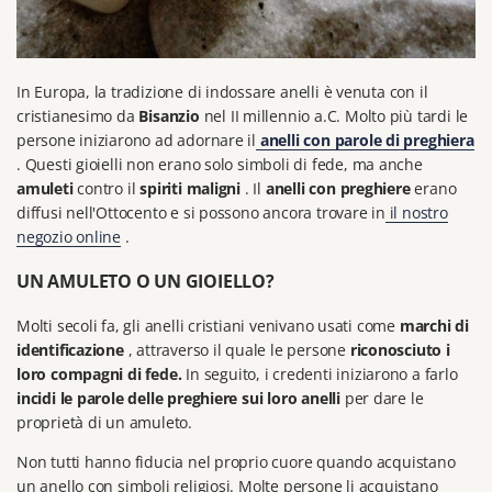
In Europa, la tradizione di indossare anelli è venuta con il
cristianesimo da
Bisanzio
nel II millennio a.C.
Molto più tardi le
persone iniziarono ad adornare il
anelli con parole di preghiera
.
Questi gioielli non erano solo simboli di fede, ma anche
amuleti
contro il
spiriti maligni
.
Il
anelli con preghiere
erano
diffusi nell'Ottocento e si possono ancora trovare in
il nostro
negozio online
.
UN AMULETO O UN GIOIELLO?
Molti secoli fa, gli anelli cristiani venivano usati come
marchi di
identificazione
, attraverso il quale le persone
riconosciuto i
loro compagni di fede.
In seguito, i credenti iniziarono a farlo
incidi le parole delle preghiere sui loro anelli
per dare le
proprietà di un amuleto.
Non tutti hanno fiducia nel proprio cuore quando acquistano
un anello con simboli religiosi.
Molte persone li acquistano