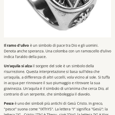
Il ramo d'ulivo
è un simbolo di pace tra Dio e gli uomini.
Denota anche speranza.
Una colomba con un ramoscello d'ulivo
indica l'araldo della pace.
Un'aquila si alza
il sorgere del sole è un simbolo della
risurrezione.
Questa interpretazione si basa sull'idea che
un'aquila, a differenza di altri uccelli, vola vicino al sole.
Si tuffa
in acqua per rinnovare il suo piumaggio e ritrovare la sua
giovinezza.
Un'aquila è il simbolo di un'anima che cerca Dio, al
contrario di un serpente, che simboleggia il diavolo.
Pesce
è uno dei simboli più antichi di Gesù Cristo.
In greco,
"pesce" suona come "IXThYS".
La lettera "I" significa "Gesù";
la
lettera "X" - Cristo;
"Th" è Theou, cioè "Dio";
la lettera "Y" è Yios,