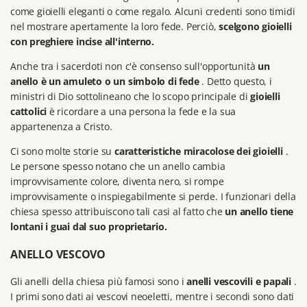
come gioielli eleganti o come regalo.
Alcuni credenti sono timidi
nel mostrare apertamente la loro fede.
Perciò,
scelgono gioielli
con preghiere incise all'interno.
Anche tra i sacerdoti non c'è consenso sull'opportunità
un
anello è un amuleto o un simbolo di fede
.
Detto questo, i
ministri di Dio sottolineano che lo scopo principale di
gioielli
cattolici
è ricordare a una persona la fede e la sua
appartenenza a Cristo.
Ci sono molte storie su
caratteristiche miracolose dei gioielli
.
Le persone spesso notano che un anello cambia
improvvisamente colore, diventa nero, si rompe
improvvisamente o inspiegabilmente si perde.
I funzionari della
chiesa spesso attribuiscono tali casi al fatto che
un anello tiene
lontani i guai dal suo proprietario.
ANELLO VESCOVO
Gli anelli della chiesa più famosi sono i
anelli vescovili e papali
.
I primi sono dati ai vescovi neoeletti, mentre i secondi sono dati