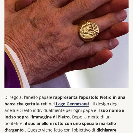
Di regola, l'anello papale
rappresenta l'apostolo Pietro in una
barca che getta le reti
nel
Lago Gennesaret
.
Il design degli
anelli è creato individualmente per ogni papa e
il suo nome è
inciso sopra l'immagine di Pietro.
Dopo la morte di un
pontefice,
il suo anello è rotto con uno speciale martello
d'argento
.
Questo viene fatto con l'obiettivo di
dichiarare