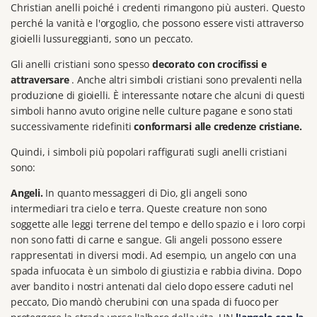
Christian anelli
poiché i credenti rimangono più austeri.
Questo
perché la vanità e l'orgoglio, che possono essere visti attraverso
gioielli lussureggianti, sono un peccato.
Gli anelli cristiani sono spesso
decorato con crocifissi e
attraversare
.
Anche altri simboli cristiani sono prevalenti nella
produzione di gioielli.
È interessante notare che alcuni di questi
simboli hanno avuto origine nelle culture pagane e sono stati
successivamente ridefiniti
conformarsi alle credenze cristiane.
Quindi, i simboli più popolari raffigurati sugli anelli cristiani
sono:
Angeli.
In quanto messaggeri di Dio, gli angeli sono
intermediari tra cielo e terra.
Queste creature non sono
soggette alle leggi terrene del tempo e dello spazio e i loro corpi
non sono fatti di carne e sangue.
Gli angeli possono essere
rappresentati in diversi modi.
Ad esempio, un angelo con una
spada infuocata è un simbolo di giustizia e rabbia divina.
Dopo
aver bandito i nostri antenati dal cielo dopo essere caduti nel
peccato, Dio mandò cherubini con una spada di fuoco per