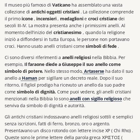
Il museo più famoso di
Vaticano
ha assemblato una vasta
collezione di
antichi oggetti cristiani
.
La collezione comprende
il primo
icone
,
incensieri
,
medaglioni
e
croci cristiane
dei
secoli III-IV.
La mostra presenta anche i primissimi anelli.
Al
momento dell'inizio del
cristianesimo
, quando la religione
iniziò a diffondersi in tutta Europa, le persone non portavano
croci.
Hanno usato anelli cristiani come
simboli di fede
.
Ci sono diversi riferimenti a
anelli religiosi
nella Bibbia.
Per
esempio,
Il faraone diede a Giuseppe il suo anello come
simbolo di potere.
Nello stesso modo,
Artaserse
ha dato il suo
anello a
Haman
per sigillare un decreto reale.
Dopo il suo
ritorno, il figliol prodigo ha ricevuto un anello da suo padre
come
simbolo di dignità.
Come puoi vedere, gli anelli cristiani
menzionati nella Bibbia lo sono
anelli con sigillo religioso
che
serviva da simbolo di dignità e autorità.
Gli antichi cristiani indossavano anelli religiosi sottili e semplici
senza iscrizioni, fatti di ferro, bronzo, oro o argento.
Presentavano un disco rotondo con lettere incise XP (
Chi Rho)
.
Queste sono le prime lettere della parola greca
ΧΡΙΣΤΟΣ
(