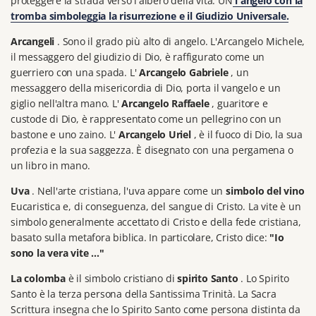
proteggere la strada verso l'albero della vita.
UN
l'angelo con la
tromba simboleggia la risurrezione e il Giudizio Universale.
Arcangeli
.
Sono il grado più alto di angelo.
L'Arcangelo Michele,
il messaggero del giudizio di Dio, è raffigurato come un
guerriero con una spada.
L'
Arcangelo Gabriele
, un
messaggero della misericordia di Dio, porta il vangelo e un
giglio nell'altra mano.
L'
Arcangelo Raffaele
, guaritore e
custode di Dio, è rappresentato come un pellegrino con un
bastone e uno zaino.
L'
Arcangelo Uriel
, è il fuoco di Dio, la sua
profezia e la sua saggezza.
È disegnato con una pergamena o
un libro in mano.
Uva
.
Nell'arte cristiana, l'uva appare come un
simbolo del vino
Eucaristica e, di conseguenza, del sangue di Cristo.
La vite è un
simbolo generalmente accettato di Cristo e della fede cristiana,
basato sulla metafora biblica.
In particolare, Cristo dice:
"Io
sono la vera vite ..."
La colomba
è il simbolo cristiano di
spirito Santo
.
Lo Spirito
Santo è la terza persona della Santissima Trinità.
La Sacra
Scrittura insegna che lo Spirito Santo come persona distinta da