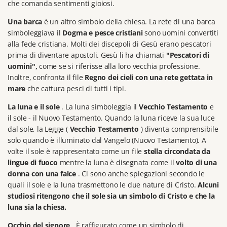
che comanda sentimenti gioiosi.
Una barca
è un altro simbolo della chiesa.
La rete di una barca
simboleggiava il
Dogma e pesce cristiani
sono uomini convertiti
alla fede cristiana.
Molti dei discepoli di Gesù erano pescatori
prima di diventare apostoli.
Gesù li ha chiamati
"Pescatori di
uomini",
come se si riferisse alla loro vecchia professione.
Inoltre, confronta il file
Regno dei cieli con una rete gettata in
mare
che cattura pesci di tutti i tipi.
La luna e il sole
.
La luna simboleggia il
Vecchio Testamento
e
il sole - il Nuovo Testamento.
Quando la luna riceve la sua luce
dal sole, la Legge (
Vecchio Testamento
) diventa comprensibile
solo quando è illuminato dal Vangelo (Nuovo Testamento).
A
volte il sole è rappresentato come un file
stella circondata da
lingue di fuoco
mentre la luna è disegnata come il
volto di una
donna con una falce
.
Ci sono anche spiegazioni secondo le
quali il sole e la luna trasmettono le due nature di Cristo.
Alcuni
studiosi ritengono che il sole sia un simbolo di Cristo e che la
luna sia la chiesa.
Occhio del signore
.
È raffigurato come un simbolo di