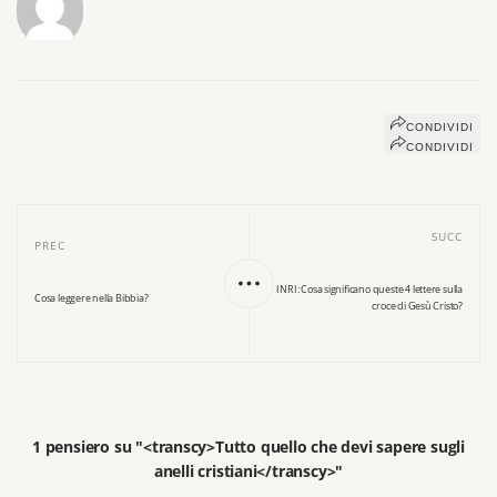
CONDIVIDI
CONDIVIDI
SUCC
PREC
INRI: Cosa significano queste 4 lettere sulla
Cosa leggere nella Bibbia?
croce di Gesù Cristo?
1 pensiero su "<transcy>Tutto quello che devi sapere sugli
anelli cristiani</transcy>"