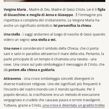
Vergine Maria
, Madre di Dio, Madre di Gesù Cristo.
Lei è lì
figlia
di Gioacchino e moglie di Anna e Giuseppe
.
È l'immagine più
rispettosa e completa del cristianesimo.
La Vergine Maria ha
anche un significato simbolico:
lei personifica la chiesa
.
Una stella
.
I saggi andarono al luogo di nascita di Gesù quando
videro un segno:
una stella a est.
Una nave
è considerato il simbolo della Chiesa, che ci porta
sani e salvi in paradiso attraverso il mare della vita.
Pertanto, la
parte principale di un tempio è chiamata una navata - una
nave.
Una croce sul palo simboleggia il messaggio di Cristo, che
dà
potere alla chiesa e guidarla.
Attraverso
.
Una croce simboleggia concetti divergenti in
diverse tradizioni religiose.
Uno dei significati più frequenti è
l'incontro del nostro mondo con il mondo spirituale.
Per il
popolo ebraico, la crocifissione era un metodo di esecuzione
vergognoso e crudele che causava paura e orrore travolgenti.
Tuttavia, grazie a Cristo,
una croce è diventata un gradito trofeo