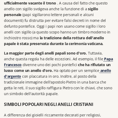
ufficialmente vacante il trono
.
A causa del fatto che questo
anello con sigillo svolgeva anche la funzione di a
sigillo
personale
(papi sigillarono lettere personali e alcuni
documenti) fu distrutta per evitare falsi decreti in nome del
defunto pontefice.
Oggi i papi non usano come sigillo i loro
anelli con sigillo (a questo scopo hanno un timbro moderno in
inchiostro rosso) ma
la tradizione della rottura dell'anello
papale è stata preservata durante la cerimonia vaticana.
La maggior parte degli anelli papali sono d'oro.
Tuttavia,
anche questa regola ha delle eccezioni.
Ad esempio, il file
Papa
Francesco
divenne uno dei pochi pontefici
che ha rifiutato un
lusso come un anello d'oro.
Ha optato per un semplice
anello
d'argento
con placcatura in oro.
Inoltre, al posto della
tradizionale immagine dell'apostolo Pietro in una barca che
getta le reti, il suo sigillo raffigura Pietro con le chiavi, che sono
un simbolo dell'autorità papale.
SIMBOLI POPOLARI NEGLI ANELLI CRISTIANI
A differenza dei gioielli riccamente decorati per religiosi,