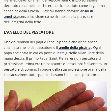
Nel Medioevo,
gli anelli dei vescovi hanno
iniziò ad essere
decorato con ametiste, che erano riconosciute come la gemma
canonica della Chiesa.
I vescovi hanno ricevuto
anelli di
ametista
senza incisione come simbolo della purezza e
dell'integrità della fede.
L'ANELLO DEL PESCATORE
Uno dei simboli dei papi è l'anello papale che viene anche
chiamato anello del pescatore o il
anello della piscina
.
Ogni
papa che entra in carica porta questo gioiello all'anulare della
mano destra.
Il primo Papa, Saint-Pierre, era un pescatore di
professione.
Prima era un pescatore di pesci, poi è diventato un
pescatore di uomini.
In onore della sua professione prima della
consacrazione, tutti i papi indossano l'anello del pescatore.