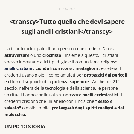
14 LUG 2020
<transcy>Tutto quello che devi sapere
sugli anelli cristiani</transcy>
L'attributo principale di una persona che crede in Dio è a
attraversare
o uno
crocifisso
.
Insieme a questo, i cristiani
spesso indossano altri tipi di gioielli con un tema religioso:
anelli cristiani
,
ciondoli con icone
,
medaglioni
, eccetera. I
credenti usano gioielli come amuleti per
proteggiti dai pericoli
e ottieni il supporto di a
potenza superiore
.
Anche nel 21 °
secolo, nell'era della tecnologia e della scienza, le persone
spirituali hanno continuato a indossare
anelli ecclesiastici
.
I
credenti credono che un anello con l'incisione
"Beato e
salvato"
o motivi biblici
proteggerà dagli spiriti maligni e dal
malocchio.
UN PO 'DI STORIA