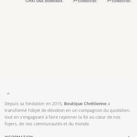
FAI UNA DOMANDA
CONDIVIDI
CONDIVIDI
Vous aimerez peut-être aussi
Récemment consultés
Depuis sa fondation en 2015,
Boutique Chrétienne
a
transformé l'objet de dévotion en un compagnon du quotidien,
tout en s'engageant à faire rayonner la foi au cœur de nos
foyers, de nos communautés et du monde.