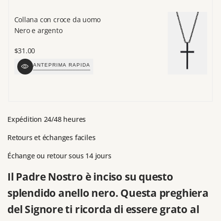
Collana con croce da uomo
Br
Nero e argento
Cr
Prezzo
$31.00
P
$
di
di
ANTEPRIMA RAPIDA
vendita
v
Expédition 24/48 heures
Retours et échanges faciles
Échange ou retour sous 14 jours
Il Padre Nostro è inciso su questo
splendido anello nero. Questa preghiera
del Signore ti ricorda di essere grato al