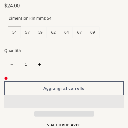
Prezzo
$24.00
di
Dimensioni (in mm):
54
vendita
54
57
59
62
64
67
69
Quantità
Diminuisci
Aumenta
la
la
quantità
quantità
per
per
Anello
Anello
religioso
religioso
Aggiungi al carrello
nero
nero
<br>Preghiera
<br>Preghiera
del
del
Padre
Padre
Nostro
Nostro
S'ACCORDE AVEC