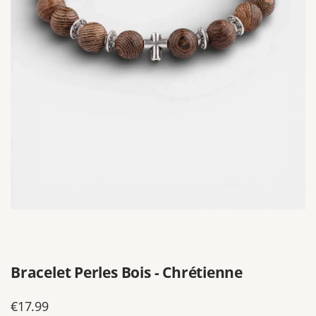
Bracelet Perles Bois - Chrétienne
Prix
€17.99