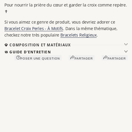
Pour nourrir la prière du cœur et garder la croix comme repère.
✝️
Si vous aimez ce genre de produit, vous devriez adorer ce
Bracelet Croix Perles - À Motifs
. Dans la même thématique,
checkez notre très populaire
Bracelets Religieux
.
💎 COMPOSITION ET MATÉRIAUX
🧼 GUIDE D'ENTRETIEN
POSER UNE QUESTION
PARTAGER
PARTAGER
Vous aimerez peut-être aussi
Récemment consultés