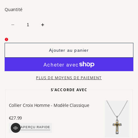
de
Quantité
vente
Diminuer
Augmenter
la
la
quantité
quantité
pour
pour
Bracelet
Bracelet
Perles
Perles
Ajouter au panier
Bois
Bois
-
-
Chrétienne
Chrétienne
PLUS DE MOYENS DE PAIEMENT
S'ACCORDE AVEC
Collier Croix Homme - Modèle Classique
Ba
Prix
€27.99
Pr
€
de
d
APERÇU RAPIDE
vente
v