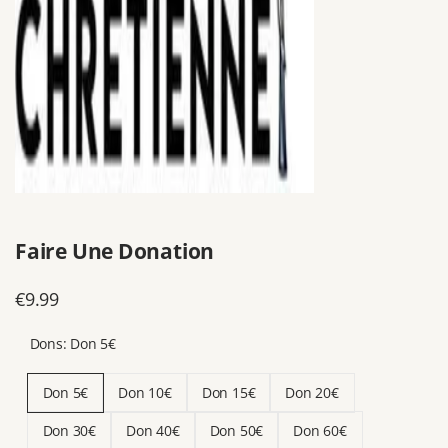
Faire Une Donation
Prix
€9.99
de
Dons:
Don 5€
vente
Don 5€
Don 10€
Don 15€
Don 20€
Don 30€
Don 40€
Don 50€
Don 60€