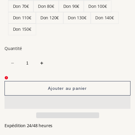
Don 70€
Don 80€
Don 90€
Don 100€
Don 110€
Don 120€
Don 130€
Don 140€
Don 150€
Quantité
Diminuer
Augmenter
la
la
quantité
quantité
pour
pour
Faire
Faire
Une
Une
Ajouter au panier
Donation
Donation
Expédition 24/48 heures