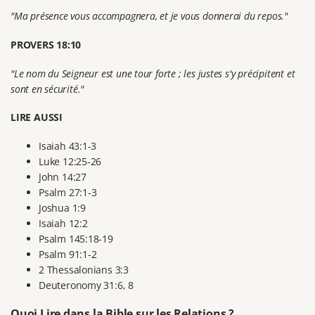
"Ma présence vous accompagnera, et je vous donnerai du repos."
PROVERS 18:10
"Le nom du Seigneur est une tour forte ; les justes s'y précipitent et
sont en sécurité."
LIRE AUSSI
Isaiah 43:1-3
Luke 12:25-26
John 14:27
Psalm 27:1-3
Joshua 1:9
Isaiah 12:2
Psalm 145:18-19
Psalm 91:1-2
2 Thessalonians 3:3
Deuteronomy 31:6, 8
Quoi Lire dans la Bible sur les Relations ?