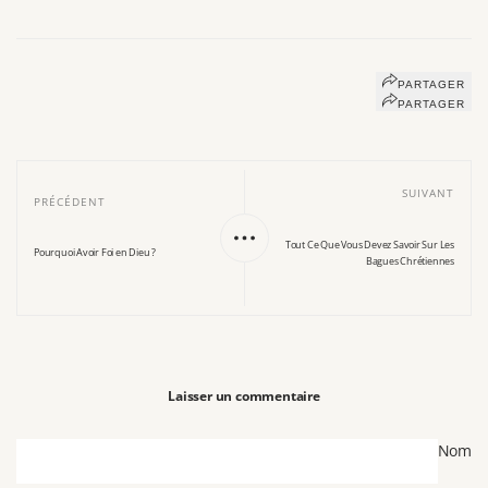
PARTAGER
PARTAGER
SUIVANT
PRÉCÉDENT
Tout Ce Que Vous Devez Savoir Sur Les
Pourquoi Avoir Foi en Dieu ?
Bagues Chrétiennes
Laisser un commentaire
Nom