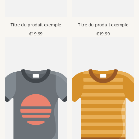
Titre du produit exemple
Titre du produit exemple
Prix
€19.99
Prix
€19.99
de
de
vente
vente