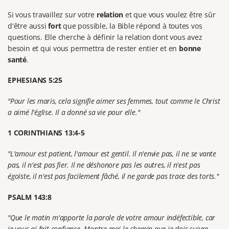
Si vous travaillez sur votre
relation
et que vous voulez être sûr
d'être aussi
fort
que possible, la Bible répond à toutes vos
questions. Elle cherche à définir la relation dont vous avez
besoin et qui vous permettra de rester entier et en
bonne
santé
.
EPHESIANS 5:25
"Pour les maris, cela signifie aimer ses femmes, tout comme le Christ
a aimé l'église. Il a donné sa vie pour elle."
1 CORINTHIANS 13:4-5
"L'amour est patient, l'amour est gentil. Il n'envie pas, il ne se vante
pas, il n'est pas fier. Il ne déshonore pas les autres, il n'est pas
égoïste, il n'est pas facilement fâché, il ne garde pas trace des torts."
PSALM 143:8
"Que le matin m'apporte la parole de votre amour indéfectible, car
je vous ai fait confiance. Montre-moi le chemin que je dois suivre,