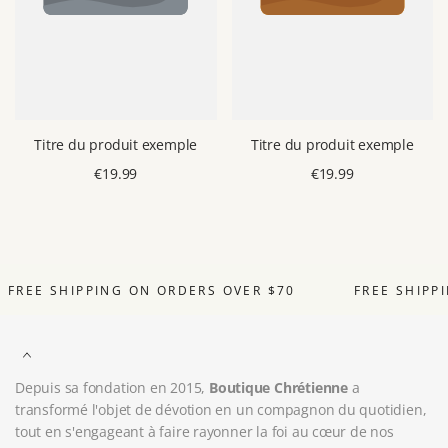
Titre du produit exemple
Titre du produit exemple
Prix
€19.99
Prix
€19.99
de
de
vente
vente
FREE SHIPPING ON ORDERS OVER $70
FREE SHIPP
Depuis sa fondation en 2015,
Boutique Chrétienne
a
transformé l'objet de dévotion en un compagnon du quotidien,
tout en s'engageant à faire rayonner la foi au cœur de nos