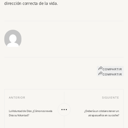
dirección correcta de la vida.
COMPARTIR
COMPARTIR
ANTERIOR
SIGUIENTE
La Voluntad de Dios: ¿Cómo nos revela
¿Debería un cristiano tener un
Dios su Voluntad?
atrapasueños en su coche?