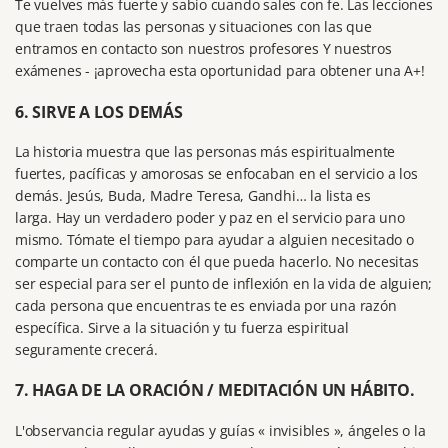
Te vuelves más fuerte y sabio cuando sales con fe.
Las lecciones
que traen todas las personas y situaciones con las que
entramos en contacto son nuestros profesores Y nuestros
exámenes - ¡aprovecha esta oportunidad para obtener una A+!
6. SIRVE A LOS DEMÁS
La historia muestra que las personas más espiritualmente
fuertes, pacíficas y amorosas se enfocaban en el servicio a los
demás.
Jesús, Buda, Madre Teresa, Gandhi… la lista es
larga.
Hay un verdadero poder y paz en el
servicio para uno
mismo
.
Tómate el tiempo para ayudar a alguien necesitado o
comparte un contacto con él que pueda hacerlo.
No necesitas
ser especial para ser el punto de inflexión en la vida de alguien;
cada persona que encuentras te es enviada por una razón
específica.
Sirve a la situación y tu fuerza espiritual
seguramente crecerá.
7. HAGA DE LA ORACIÓN / MEDITACIÓN UN HÁBITO.
L'
o
bservancia
regular
ayudas y guías « invisibles », ángeles o la