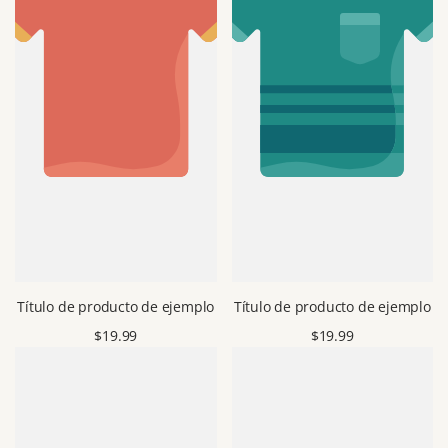
Título de producto de ejemplo
Título de producto de ejemplo
Precio
$19.99
Precio
$19.99
de
de
venta
venta