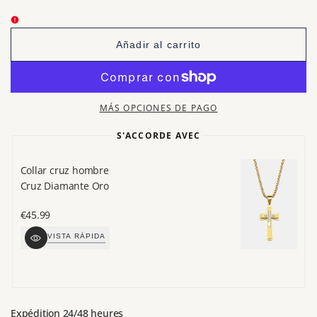
para
para
<transcy>Pulsera
<transcy>Pulsera
religiosa<br>
religiosa<br>
Cruz
Cruz
Añadir al carrito
y
y
cuentas
cuentas
estampadas</transcy>
estampadas</transcy>
MÁS OPCIONES DE PAGO
S'ACCORDE AVEC
Collar cruz hombre
An
Cruz Diamante Oro
Cr
Precio
€45.99
Pr
€
de
d
VISTA RÁPIDA
venta
v
Expédition 24/48 heures