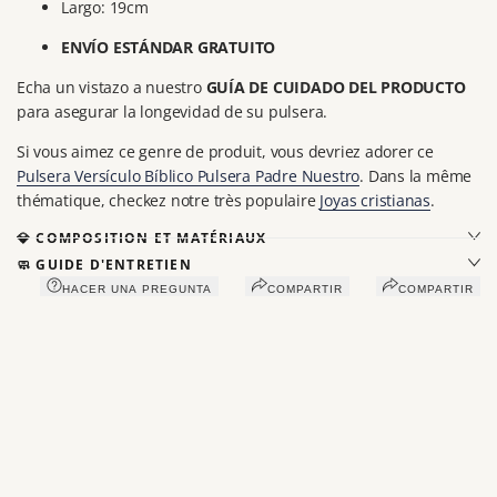
Largo: 19cm
ENVÍO ESTÁNDAR GRATUITO
Echa un vistazo a nuestro
GUÍA DE CUIDADO DEL PRODUCTO
para asegurar la longevidad de su pulsera.
Si vous aimez ce genre de produit, vous devriez adorer ce
Pulsera Versículo Bíblico Pulsera Padre Nuestro
. Dans la même
thématique, checkez notre très populaire
Joyas cristianas
.
💎 COMPOSITION ET MATÉRIAUX
🧼 GUIDE D'ENTRETIEN
HACER UNA PREGUNTA
COMPARTIR
COMPARTIR
Vous aimerez peut-être aussi
Récemment consultés