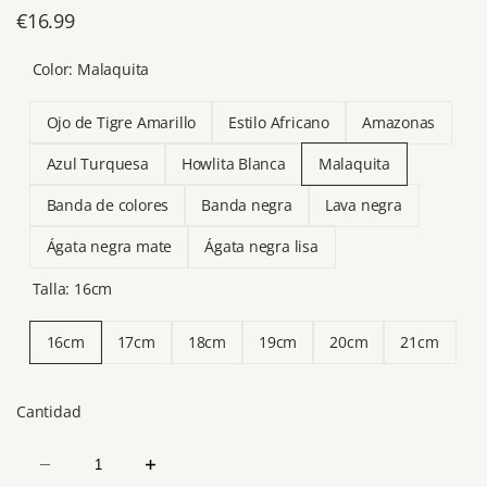
Precio
€16.99
de
Color:
Malaquita
venta
Ojo de Tigre Amarillo
Estilo Africano
Amazonas
Azul Turquesa
Howlita Blanca
Malaquita
Banda de colores
Banda negra
Lava negra
Ágata negra mate
Ágata negra lisa
Talla:
16cm
16cm
17cm
18cm
19cm
20cm
21cm
Cantidad
Disminuir
Aumentar
cantidad
cantidad