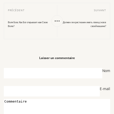
PRÉCÉDENT
SUIVANT
Воля Бога: Как Бог открывает нам Свою
Должен ли христианин иметь ловец снов в
Волю?
своей машине?
Laisser un commentaire
Nom
E-mail