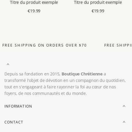
Titre du produit exemple
Titre du produit exemple
Prix
€19.99
Prix
€19.99
de
de
vente
vente
FREE SHIPPING ON ORDERS OVER $70
FREE SHIPP
Depuis sa fondation en 2015,
Boutique Chrétienne
a
transformé l'objet de dévotion en un compagnon du quotidien,
tout en s'engageant à faire rayonner la foi au cœur de nos
foyers, de nos communautés et du monde.
INFORMATION
CONTACT