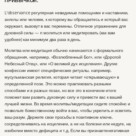
ПРИВЫЧКОЙ.
L'
o
bservance
регулярная
невидимые помощники и наставники,
ангелы или человек, к которому вы обращаетесь и который вас
окружает, вызовут в вас перемены.
Отличное упражнение для
духовной силы — п
молиться или медитировать (как вам
удобнее) как минимум два раза в день.
Молитва или медитация обычно начинаются с формального
обращения, например, «Возлюбленный Бог», или «Дорогой
Небесный Отец», или «О великий дух исцеления».
Другие
конфессии имеют специфические ритуалы, например,
мусульманская религия, которая читает «открывающую» в
определенной позе.
Это можно практиковать разными
способами и в разных позах, но все это в конечном итоге
поможет вам развить духовную силу и привести вас к вашей
лучшей жизни.
Во время молитвы/медитации сидите спокойно и
позвольте божественному войти в вас, чтобы укрепить и осветить
ваш разум.
Держите свои просьбы в позитивном ключе,
сосредотачиваясь на исцелении, а не на болезни или недуге, на
изобилии вместо дефицита и т.д.
Если вы признаете
негативная